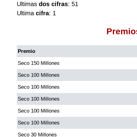
Ultimas
dos cifras
: 51
Cafeterito Tarde
Ultima
cifra
: 1
Cafeterito Noche
Premio
Caribeña Día
Premio
Caribeña Noche
Seco 150 Millones
Seco 100 Millones
Chontico Día
Seco 100 Millones
Chontico Noche
Seco 100 Millones
Seco 100 Millones
Culona día
Seco 100 Millones
Culona noche
Seco 30 Millones