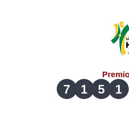
Lotería del Valle
Lotería del Meta
Lotería de Manizales
Lotería del Quindio
Premi
Lotería de Bogotá
7
1
5
1
Lotería de Risaralda
Lotería de Medellín
Lotería de Santander