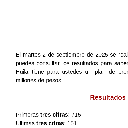
Lotería del Cauca
Lotería de Boyaca
Extra de Colombia
El martes 2 de septiembre de 2025 se rea
puedes consultar los resultados para saber
Antioqueñita Día
Huila tiene para ustedes un plan de p
millones de pesos.
Antioqueñita Tarde
Resultados
Astro Sol
Primeras
tres cifras
: 715
Astro Luna
Ultimas
tres cifras
: 151