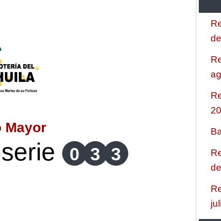
Re
de
Re
ag
Re
2
o Mayor
Ba
serie
0
3
3
Re
de
Re
ju