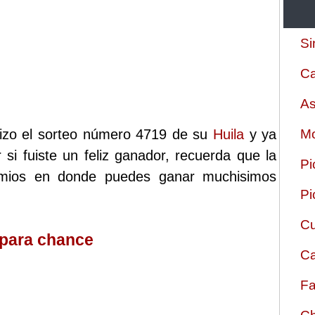
Si
Ca
As
lizo el sorteo número 4719 de su
Huila
y ya
Mo
 si fuiste un feliz ganador, recuerda que la
Pi
remios en donde puedes ganar muchisimos
Pi
Cu
 para chance
Ca
Fa