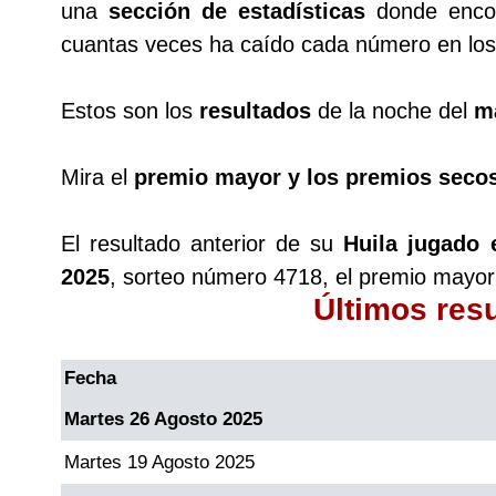
una
sección de estadísticas
donde encon
cuantas veces ha caído cada número en los 
Saman de la suerte
Estos son los
resultados
de la noche del
m
Sinuano Día
Mira el
premio mayor y los premios seco
Sinuano Noche
El resultado anterior de su
Huila jugado 
Super Chontico Noche
2025
, sorteo número 4718, el premio mayor
Últimos res
Fecha
Martes 26 Agosto 2025
Martes 19 Agosto 2025