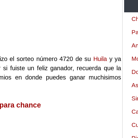
Ch
Pa
An
lizo el sorteo número 4720 de su
Huila
y ya
Mo
 si fuiste un feliz ganador, recuerda que la
Do
remios en donde puedes ganar muchisimos
As
Si
 para chance
Ca
Cu