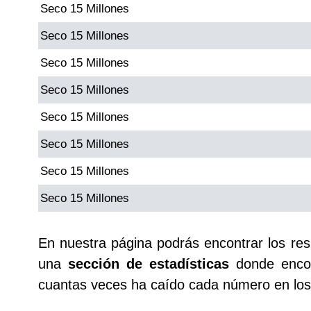
Seco 15 Millones
Paisita Día
Seco 15 Millones
Paisita Noche
Seco 15 Millones
Seco 15 Millones
Paisita 3
Seco 15 Millones
Pick 3 Día
Seco 15 Millones
Seco 15 Millones
Pick 3 Noche
Seco 15 Millones
Pick 4 Día
En nuestra página podrás encontrar los re
una
sección de estadísticas
donde encon
Pick 4 Noche
cuantas veces ha caído cada número en los 
Pijao de Oro