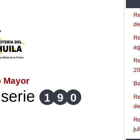
Re
de
Re
ag
Re
2
o Mayor
Ba
serie
1
9
0
Re
de
Re
ju