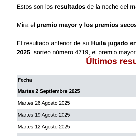
Estos son los
resultados
de la noche del
m
Saman de la suerte
Mira el
premio mayor y los premios seco
Sinuano Día
El resultado anterior de su
Huila jugado e
2025
, sorteo número 4719, el premio mayor
Sinuano Noche
Últimos res
Super Chontico Noche
Fecha
Martes 2 Septiembre 2025
Martes 26 Agosto 2025
Martes 19 Agosto 2025
Martes 12 Agosto 2025