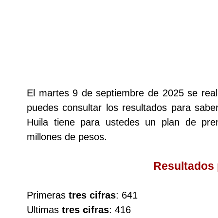
Lotería del Cauca
Lotería de Boyaca
Extra de Colombia
El martes 9 de septiembre de 2025 se rea
puedes consultar los resultados para saber
Antioqueñita Día
Huila tiene para ustedes un plan de p
millones de pesos.
Antioqueñita Tarde
Resultados
Astro Sol
Primeras
tres cifras
: 641
Astro Luna
Ultimas
tres cifras
: 416