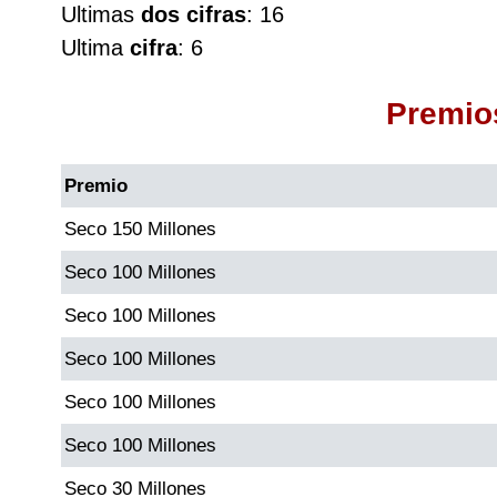
Ultimas
dos cifras
: 16
Cafeterito Tarde
Ultima
cifra
: 6
Cafeterito Noche
Premio
Caribeña Día
Premio
Caribeña Noche
Seco 150 Millones
Seco 100 Millones
Chontico Día
Seco 100 Millones
Chontico Noche
Seco 100 Millones
Seco 100 Millones
Culona día
Seco 100 Millones
Culona noche
Seco 30 Millones