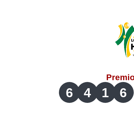
Lotería del Valle
Lotería del Meta
Lotería de Manizales
Lotería del Quindio
Premi
Lotería de Bogotá
6
4
1
6
Lotería de Risaralda
Lotería de Medellín
Lotería de Santander