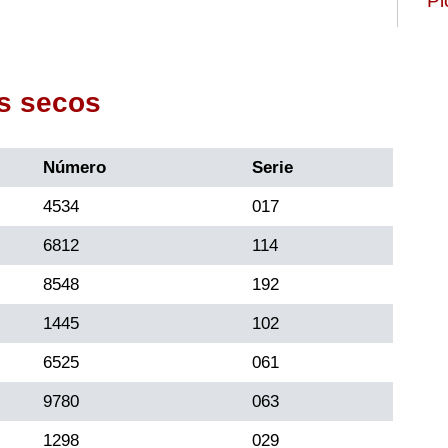
Pi
s secos
Número
Serie
4534
017
6812
114
8548
192
1445
102
6525
061
9780
063
1298
029