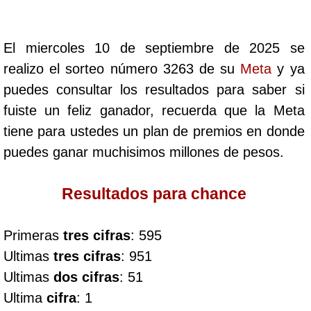
Cafeterito Tarde
El miercoles 10 de septiembre de 2025 se
Cafeterito Noche
realizo el sorteo número 3263 de su
Meta
y ya
puedes consultar los resultados para saber si
Caribeña Día
fuiste un feliz ganador, recuerda que la Meta
tiene para ustedes un plan de premios en donde
Caribeña Noche
puedes ganar muchisimos millones de pesos.
Chontico Día
Resultados para chance
Chontico Noche
Primeras
tres cifras
: 595
Ultimas
tres cifras
: 951
Culona día
Ultimas
dos cifras
: 51
Ultima
cifra
: 1
Culona noche