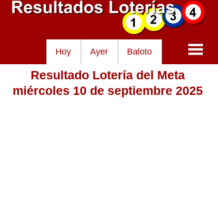
Hoy
Ayer
Baloto
Resultado Lotería del Meta
Baloto
miércoles 10 de septiembre 2025
Lotería de Cundinamarca
Lotería del Tolima
Lotería de la Cruz Roja
Lotería del Huila