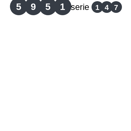
5
9
5
1
serie
1
4
7
Lotería del Cauca
Lotería de Boyaca
Extra de Colombia
Antioqueñita Día
Antioqueñita Tarde
Astro Sol
Astro Luna