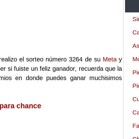
Si
Ca
As
realizo el sorteo número 3264 de su
Meta
y
Mo
r si fuiste un feliz ganador, recuerda que la
Pi
emios en donde puedes ganar muchisimos
Pi
Cu
 para chance
Ca
Fa