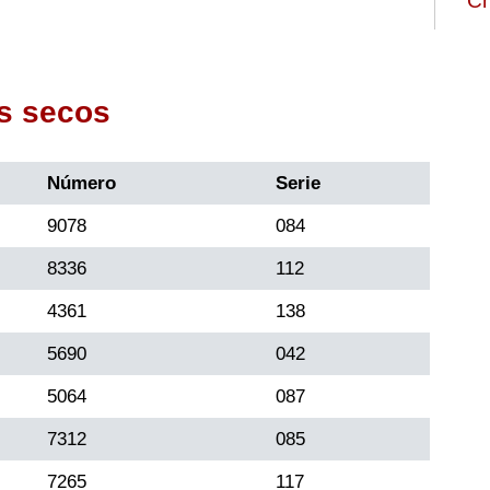
Ch
s secos
Número
Serie
9078
084
8336
112
4361
138
5690
042
5064
087
7312
085
7265
117