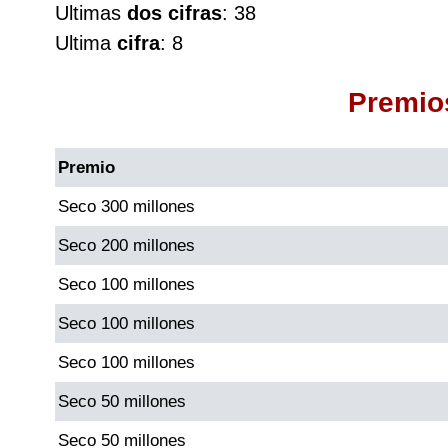
Ultimas
dos cifras
: 38
Cafeterito Tarde
Ultima
cifra
: 8
Cafeterito Noche
Premio
Caribeña Día
Premio
Caribeña Noche
Seco 300 millones
Seco 200 millones
Chontico Día
Seco 100 millones
Chontico Noche
Seco 100 millones
Seco 100 millones
Culona día
Seco 50 millones
Culona noche
Seco 50 millones