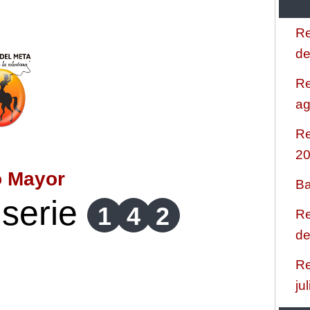
Re
de
Re
ag
Re
2
o Mayor
Ba
serie
1
4
2
Re
de
Re
ju