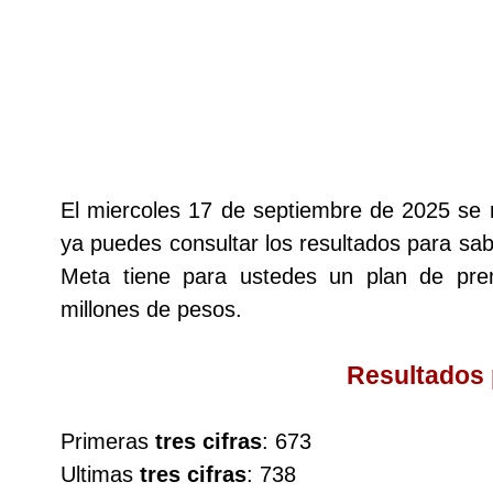
Lotería del Cauca
Lotería de Boyaca
Extra de Colombia
El miercoles 17 de septiembre de 2025 se 
ya puedes consultar los resultados para sabe
Antioqueñita Día
Meta tiene para ustedes un plan de pr
millones de pesos.
Antioqueñita Tarde
Resultados
Astro Sol
Primeras
tres cifras
: 673
Astro Luna
Ultimas
tres cifras
: 738