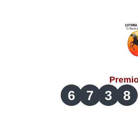
Lotería del Valle
Lotería del Meta
Lotería de Manizales
Lotería del Quindio
Premi
Lotería de Bogotá
6
7
3
8
Lotería de Risaralda
Lotería de Medellín
Lotería de Santander