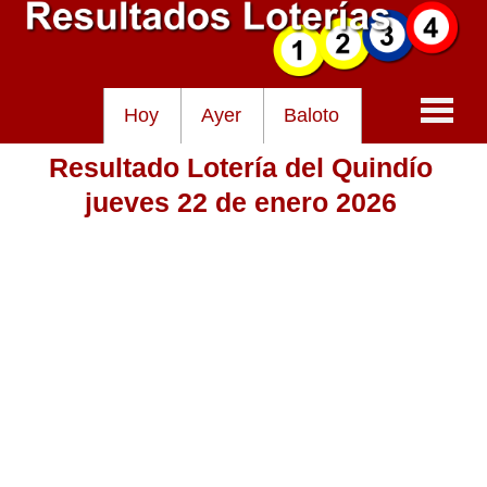
Hoy
Ayer
Baloto
Resultado Lotería del Quindío
Baloto
jueves 22 de enero 2026
Lotería de Cundinamarca
Lotería del Tolima
Lotería de la Cruz Roja
Lotería del Huila