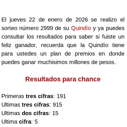
Cafeterito Tarde
El jueves 22 de enero de 2026 se realizo el
Cafeterito Noche
sorteo número 2999 de su
Quindío
y ya puedes
consultar los resultados para saber si fuiste un
Caribeña Día
feliz ganador, recuerda que la Quindío tiene
para ustedes un plan de premios en donde
Caribeña Noche
puedes ganar muchisimos millones de pesos.
Chontico Día
Resultados para chance
Chontico Noche
Primeras
tres cifras
: 191
Ultimas
tres cifras
: 915
Culona día
Ultimas
dos cifras
: 15
Ultima
cifra
: 5
Culona noche