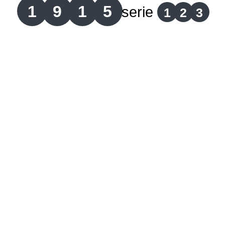
1
9
1
5
serie
1
2
3
Lotería del Cauca
Lotería de Boyaca
Extra de Colombia
Antioqueñita Día
Antioqueñita Tarde
Astro Sol
Astro Luna