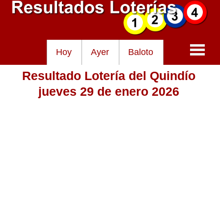
Hoy
Ayer
Baloto
Resultado Lotería del Quindío
Baloto
jueves 29 de enero 2026
Lotería de Cundinamarca
Lotería del Tolima
Lotería de la Cruz Roja
Lotería del Huila