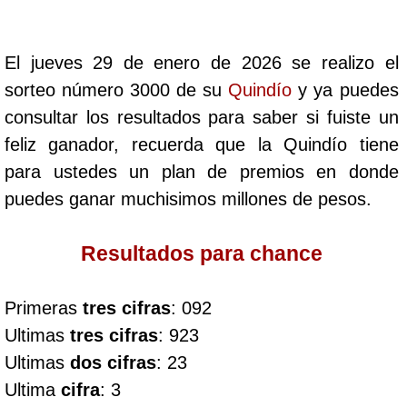
Cafeterito Tarde
El jueves 29 de enero de 2026 se realizo el
Cafeterito Noche
sorteo número 3000 de su
Quindío
y ya puedes
consultar los resultados para saber si fuiste un
Caribeña Día
feliz ganador, recuerda que la Quindío tiene
para ustedes un plan de premios en donde
Caribeña Noche
puedes ganar muchisimos millones de pesos.
Chontico Día
Resultados para chance
Chontico Noche
Primeras
tres cifras
: 092
Ultimas
tres cifras
: 923
Culona día
Ultimas
dos cifras
: 23
Ultima
cifra
: 3
Culona noche