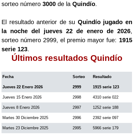
sorteo número
3000
de la
Quindío
.
Paisita Día
El resultado anterior de su
Quindío jugado en
Paisita Noche
la noche del jueves 22 de enero de 2026
,
sorteo número 2999, el premio mayor fue:
1915
Paisita 3
serie 123
.
Últimos resultados Quindío
Pick 3 Día
Fecha
Sorteo
Resultado
Pick 3 Noche
Jueves 22 Enero 2026
2999
1915 serie 123
Pick 4 Día
Jueves 15 Enero 2026
2998
4310 serie 022
Jueves 8 Enero 2026
2997
1252 serie 188
Pick 4 Noche
Martes 30 Diciembre 2025
2996
2392 serie 097
Martes 23 Diciembre 2025
2995
5966 serie 179
Pijao de Oro