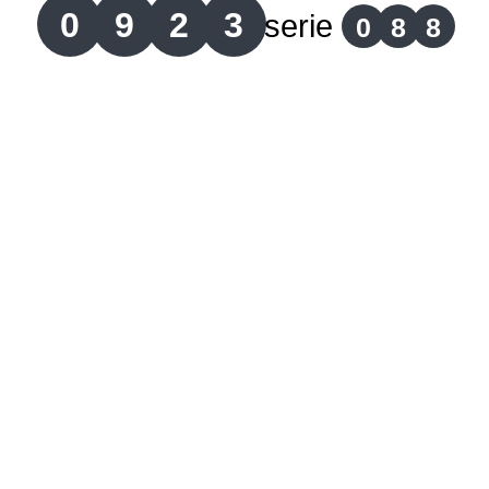
0
9
2
3
serie
0
8
8
Lotería del Cauca
Lotería de Boyaca
Extra de Colombia
Antioqueñita Día
Antioqueñita Tarde
Astro Sol
Astro Luna