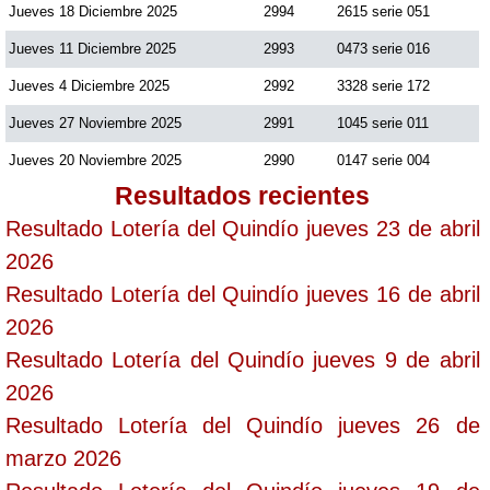
Jueves 18 Diciembre 2025
2994
2615 serie 051
Jueves 11 Diciembre 2025
2993
0473 serie 016
Saman de la suerte
Jueves 4 Diciembre 2025
2992
3328 serie 172
Jueves 27 Noviembre 2025
2991
1045 serie 011
Sinuano Día
Jueves 20 Noviembre 2025
2990
0147 serie 004
Sinuano Noche
Resultados recientes
Resultado Lotería del Quindío jueves 23 de abril
Super Chontico Noche
2026
Resultado Lotería del Quindío jueves 16 de abril
2026
Resultado Lotería del Quindío jueves 9 de abril
2026
Resultado Lotería del Quindío jueves 26 de
marzo 2026