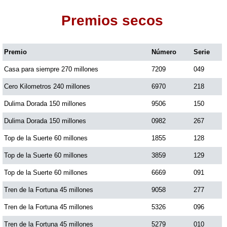
Premios secos
Dorado Mañana
Premio
Número
Serie
Dorado Tarde
Casa para siempre 270 millones
7209
049
Dorado Noche
Cero Kilometros 240 millones
6970
218
Dulima Dorada 150 millones
9506
150
Fantástica Día
Dulima Dorada 150 millones
0982
267
Top de la Suerte 60 millones
1855
128
Fantástica Noche
Top de la Suerte 60 millones
3859
129
Top de la Suerte 60 millones
6669
091
Motilon Tarde
Tren de la Fortuna 45 millones
9058
277
Tren de la Fortuna 45 millones
5326
096
Motilon Noche
Tren de la Fortuna 45 millones
5279
010