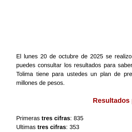
Lotería del Cauca
Lotería de Boyaca
Extra de Colombia
El lunes 20 de octubre de 2025 se reali
puedes consultar los resultados para saber
Antioqueñita Día
Tolima tiene para ustedes un plan de p
millones de pesos.
Antioqueñita Tarde
Resultados
Astro Sol
Primeras
tres cifras
: 835
Astro Luna
Ultimas
tres cifras
: 353