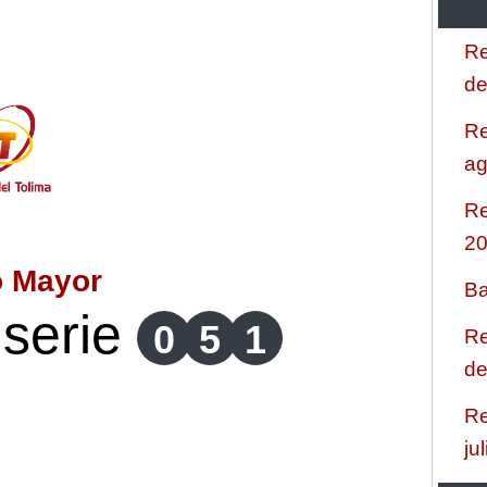
Re
de
Re
ag
Re
2
o Mayor
Ba
serie
0
5
1
Re
de
Re
ju