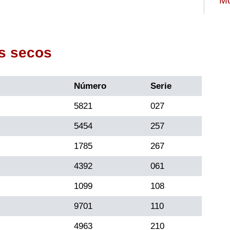
Mo
s secos
Número
Serie
5821
027
5454
257
1785
267
4392
061
1099
108
9701
110
4963
210