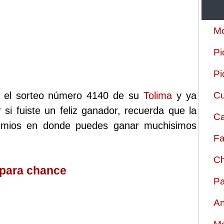
Mo
Pi
Pi
zo el sorteo número 4140 de su
Tolima
y ya
Cu
 si fuiste un feliz ganador, recuerda que la
Ca
remios en donde puedes ganar muchisimos
Fa
Ch
 para chance
Pa
An