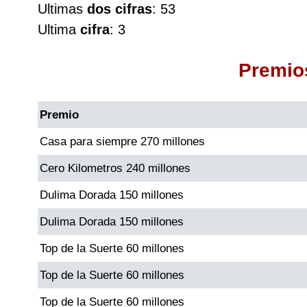
Ultimas
dos cifras
: 53
Cafeterito Tarde
Ultima
cifra
: 3
Cafeterito Noche
Premio
Caribeña Día
Premio
Caribeña Noche
Casa para siempre 270 millones
Cero Kilometros 240 millones
Chontico Día
Dulima Dorada 150 millones
Chontico Noche
Dulima Dorada 150 millones
Top de la Suerte 60 millones
Culona día
Top de la Suerte 60 millones
Culona noche
Top de la Suerte 60 millones