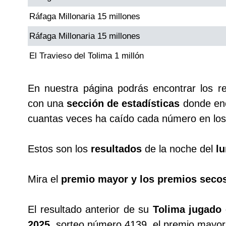
Ráfaga Millonaria 15 millones
Saman de la suerte
Ráfaga Millonaria 15 millones
El Travieso del Tolima 1 millón
Sinuano Día
En nuestra página podrás encontrar los r
Sinuano Noche
con una
sección de estadísticas
donde enc
cuantas veces ha caído cada número en los 
Super Chontico Noche
Estos son los
resultados
de la noche del
lu
Mira el
premio mayor y los premios seco
El resultado anterior de su
Tolima jugado 
2025
, sorteo número 4139, el premio mayor