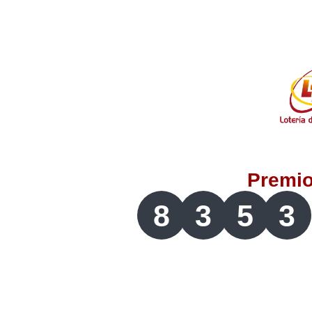
Lotería del Valle
Lotería del Meta
Lotería de Manizales
Lotería del Quindio
Premi
Lotería de Bogotá
8
3
5
3
Lotería de Risaralda
Lotería de Medellín
Lotería de Santander