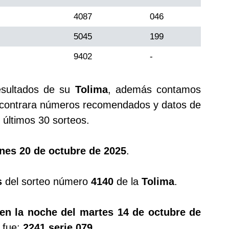
4087
046
5045
199
9402
-
esultados de su
Tolima
, además contamos
ontrara números recomendados y datos de
últimos 30 sorteos.
nes 20 de octubre de 2025
.
s
del sorteo número
4140
de la
Tolima
.
en la noche del martes 14 de octubre de
 fue:
2241 serie 079
.