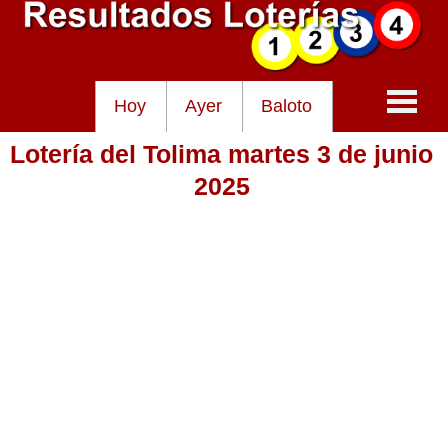
Hoy
Ayer
Baloto
Lotería del Tolima martes 3 de junio
Baloto
2025
Lotería de Cundinamarca
Lotería del Tolima
Lotería de la Cruz Roja
Lotería del Huila