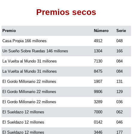
Premios secos
Dorado Mañana
Premio
Número
Serie
Dorado Tarde
Casa Propia 166 millones
4912
048
Dorado Noche
Un Sueño Sobre Ruedas 146 millones
1304
166
La Vuelta al Mundo 31 millones
7130
084
Fantástica Día
La Vuelta al Mundo 31 millones
8475
084
El Gordo Millonario 22 millones
1907
131
Fantástica Noche
El Gordo Millonario 22 millones
9906
129
El Gordo Millonario 22 millones
3289
036
Motilon Tarde
El Sueldazo 12 millones
7000
062
El Sueldazo 12 millones
0142
046
Motilon Noche
El Sueldazo 12 millones
3446
177