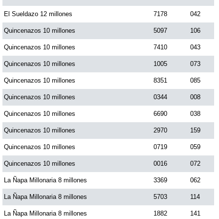
Paisita Día
El Sueldazo 12 millones
7178
042
Quincenazos 10 millones
5097
106
Paisita Noche
Quincenazos 10 millones
7410
043
Quincenazos 10 millones
1005
073
Paisita 3
Quincenazos 10 millones
8351
085
Quincenazos 10 millones
0344
008
Pick 3 Día
Quincenazos 10 millones
6690
038
Pick 3 Noche
Quincenazos 10 millones
2970
159
Quincenazos 10 millones
0719
059
Pick 4 Día
Quincenazos 10 millones
0016
072
La Ñapa Millonaria 8 millones
3369
062
Pick 4 Noche
La Ñapa Millonaria 8 millones
5703
114
La Ñapa Millonaria 8 millones
1882
141
Pijao de Oro