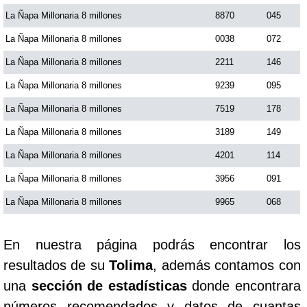
La Ñapa Millonaria 8 millones
8870
045
Saman de la suerte
La Ñapa Millonaria 8 millones
0038
072
La Ñapa Millonaria 8 millones
2211
146
Sinuano Día
La Ñapa Millonaria 8 millones
9239
095
La Ñapa Millonaria 8 millones
7519
178
Sinuano Noche
La Ñapa Millonaria 8 millones
3189
149
La Ñapa Millonaria 8 millones
4201
114
Super Chontico Noche
La Ñapa Millonaria 8 millones
3956
091
La Ñapa Millonaria 8 millones
9965
068
En nuestra página podrás encontrar los
resultados de su
Tolima
, además contamos con
una
sección de estadísticas
donde encontrara
números recomendados y datos de cuantas