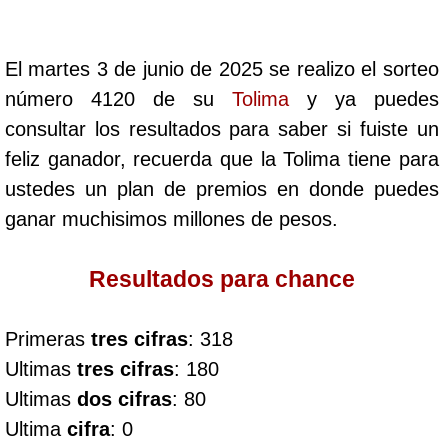
Cafeterito Tarde
El martes 3 de junio de 2025 se realizo el sorteo
Cafeterito Noche
número 4120 de su
Tolima
y ya puedes
consultar los resultados para saber si fuiste un
Caribeña Día
feliz ganador, recuerda que la Tolima tiene para
ustedes un plan de premios en donde puedes
Caribeña Noche
ganar muchisimos millones de pesos.
Chontico Día
Resultados para chance
Chontico Noche
Primeras
tres cifras
: 318
Ultimas
tres cifras
: 180
Culona día
Ultimas
dos cifras
: 80
Ultima
cifra
: 0
Culona noche