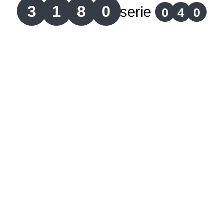
3
1
8
0
serie
0
4
0
Lotería del Cauca
Lotería de Boyaca
Extra de Colombia
Antioqueñita Día
Antioqueñita Tarde
Astro Sol
Astro Luna