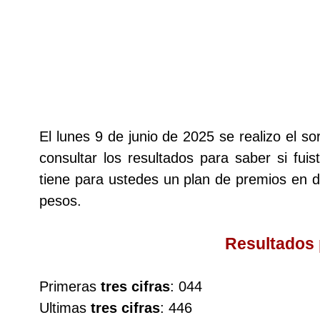
Lotería del Cauca
Lotería de Boyaca
Extra de Colombia
El lunes 9 de junio de 2025 se realizo el 
consultar los resultados para saber si fui
Antioqueñita Día
tiene para ustedes un plan de premios en
pesos.
Antioqueñita Tarde
Resultados
Astro Sol
Primeras
tres cifras
: 044
Astro Luna
Ultimas
tres cifras
: 446