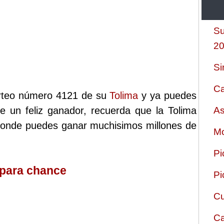
Su
2
Si
Ca
sorteo número 4121 de su
Tolima
y ya puedes
ste un feliz ganador, recuerda que la Tolima
As
 donde puedes ganar muchisimos millones de
Mo
Pi
 para chance
Pi
Cu
Ca