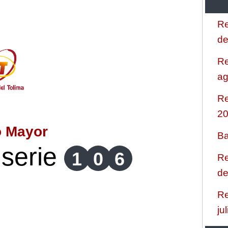
Re
de
Re
ag
Re
2
o Mayor
Ba
serie
1
0
6
Re
de
Re
ju