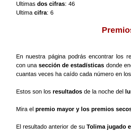
Ultimas
dos cifras
: 46
Cafeterito Tarde
Ultima
cifra
: 6
Cafeterito Noche
Premio
Caribeña Día
En nuestra página podrás encontrar los r
Caribeña Noche
con una
sección de estadísticas
donde enc
cuantas veces ha caído cada número en los 
Chontico Día
Estos son los
resultados
de la noche del
lu
Chontico Noche
Mira el
premio mayor y los premios seco
Culona día
El resultado anterior de su
Tolima jugado e
Culona noche