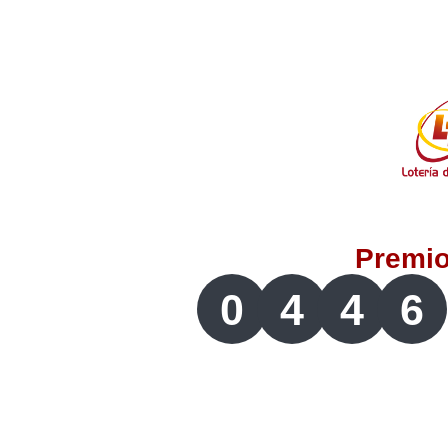
Lotería del Valle
Lotería del Meta
Lotería de Manizales
Lotería del Quindio
Premi
Lotería de Bogotá
0
4
4
6
Lotería de Risaralda
Lotería de Medellín
Lotería de Santander