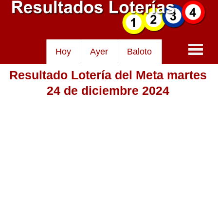
Hoy
Ayer
Baloto
Resultado Lotería del Meta martes
Baloto
24 de diciembre 2024
Lotería de Cundinamarca
Lotería del Tolima
Lotería de la Cruz Roja
Lotería del Huila