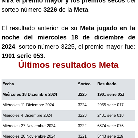
Mira el
premio mayor y los premios secos
del
Paisita Día
sorteo número
3226
de la
Meta
.
Paisita Noche
El resultado anterior de su
Meta jugado en la
noche del miercoles 18 de diciembre de
Paisita 3
2024
, sorteo número 3225, el premio mayor fue:
1901 serie 053
.
Pick 3 Día
Últimos resultados Meta
Pick 3 Noche
Fecha
Sorteo
Resultado
Miércoles 18 Diciembre 2024
3225
1901 serie 053
Pick 4 Día
Miércoles 11 Diciembre 2024
3224
2935 serie 017
Miércoles 4 Diciembre 2024
3223
2401 serie 018
Pick 4 Noche
Miércoles 27 Noviembre 2024
3222
6874 serie 075
Pijao de Oro
Miércoles 20 Noviembre 2024
3221
5443 serie 119