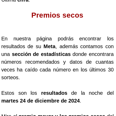
Dorado Mañana
Premios secos
Dorado Tarde
En nuestra página podrás encontrar los
Dorado Noche
resultados de su
Meta
, además contamos con
una
sección de estadísticas
donde encontrara
Fantástica Día
números recomendados y datos de cuantas
veces ha caído cada número en los últimos 30
Fantástica Noche
sorteos.
Motilon Tarde
Estos son los
resultados
de la noche del
martes 24 de diciembre de 2024
.
Motilon Noche