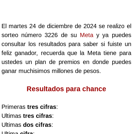
Cafeterito Tarde
Cafeterito Noche
El martes 24 de diciembre de 2024 se realizo el
sorteo número 3226 de su
Meta
y ya puedes
Caribeña Día
consultar los resultados para saber si fuiste un
feliz ganador, recuerda que la Meta tiene para
Caribeña Noche
ustedes un plan de premios en donde puedes
ganar muchisimos millones de pesos.
Chontico Día
Resultados para chance
Chontico Noche
Primeras
tres cifras
:
Culona día
Ultimas
tres cifras
:
Ultimas
dos cifras
:
Culona noche
Ultima
cifra
: