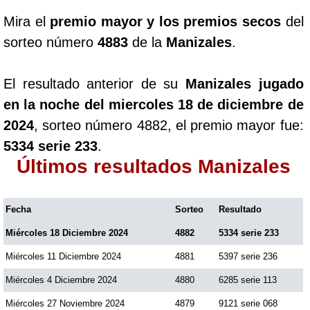
Paisita Día
Mira el
premio mayor y los premios secos
del
sorteo número
4883
de la
Manizales
.
Paisita Noche
El resultado anterior de su
Manizales jugado
Paisita 3
en la noche del miercoles 18 de diciembre de
2024
, sorteo número 4882, el premio mayor fue:
Pick 3 Día
5334 serie 233
.
Últimos resultados Manizales
Pick 3 Noche
Fecha
Sorteo
Resultado
Pick 4 Día
Miércoles 18 Diciembre 2024
4882
5334 serie 233
Miércoles 11 Diciembre 2024
4881
5397 serie 236
Pick 4 Noche
Miércoles 4 Diciembre 2024
4880
6285 serie 113
Miércoles 27 Noviembre 2024
4879
9121 serie 068
Pijao de Oro