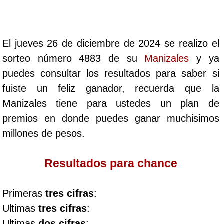
Cafeterito Tarde
Cafeterito Noche
El jueves 26 de diciembre de 2024 se realizo el
sorteo número 4883 de su
Manizales
y ya
Caribeña Día
puedes consultar los resultados para saber si
fuiste un feliz ganador, recuerda que la
Caribeña Noche
Manizales tiene para ustedes un plan de
premios en donde puedes ganar muchisimos
Chontico Día
millones de pesos.
Chontico Noche
Resultados para chance
Culona día
Primeras
tres cifras
:
Ultimas
tres cifras
:
Culona noche
Ultimas
dos cifras
: