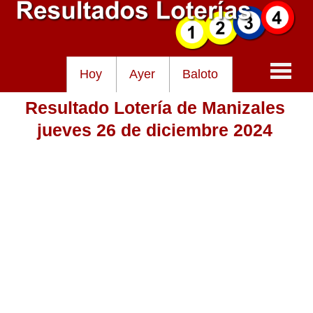
Hoy
Ayer
Baloto
Resultado Lotería de Manizales
Baloto
jueves 26 de diciembre 2024
Lotería de Cundinamarca
Lotería del Tolima
Lotería de la Cruz Roja
Lotería del Huila