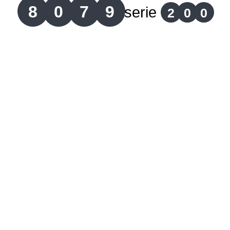
8
0
7
9
serie
2
0
0
Lotería del Cauca
Lotería de Boyaca
Extra de Colombia
Antioqueñita Día
Antioqueñita Tarde
Astro Sol
Astro Luna