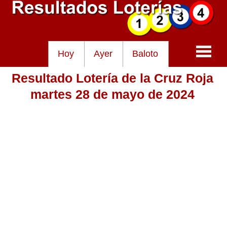
Hoy
Ayer
Baloto
Resultado Lotería de la Cruz Roja
Baloto
martes 28 de mayo de 2024
Lotería de Cundinamarca
Lotería del Tolima
Lotería de la Cruz Roja
Lotería del Huila