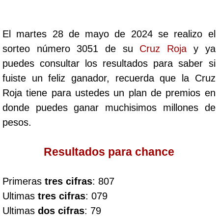
Cafeterito Tarde
El martes 28 de mayo de 2024 se realizo el
Cafeterito Noche
sorteo número 3051 de su
Cruz Roja
y ya
puedes consultar los resultados para saber si
Caribeña Día
fuiste un feliz ganador, recuerda que la Cruz
Roja tiene para ustedes un plan de premios en
Caribeña Noche
donde puedes ganar muchisimos millones de
pesos.
Chontico Día
Resultados para chance
Chontico Noche
Primeras
tres cifras
: 807
Culona día
Ultimas
tres cifras
: 079
Ultimas
dos cifras
: 79
Culona noche