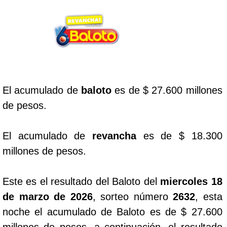
Lotería del Cauca
Lotería de Boyaca
Extra de Colombia
El acumulado de
baloto
es de $ 27.600 millones
de pesos.
Antioqueñita Día
El acumulado de
revancha
es de $ 18.300
Antioqueñita Tarde
millones de pesos.
Astro Sol
Este es el resultado del Baloto del
miercoles 18
de marzo de 2026
, sorteo número
2632
, esta
Astro Luna
noche el acumulado de Baloto es de $ 27.600
millones de pesos, a continuación, el resultado