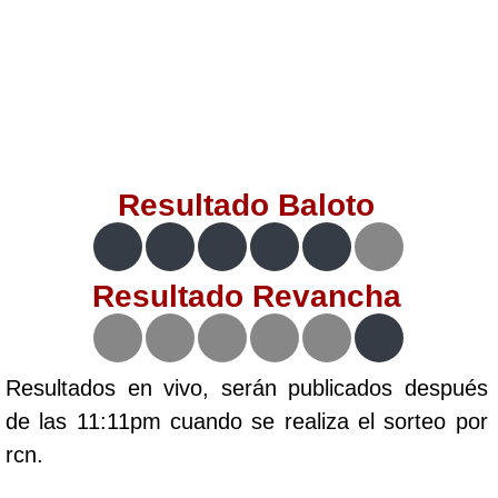
Lotería del Valle
Lotería del Meta
Lotería de Manizales
Resultado
Baloto
Lotería del Quindio
Lotería de Bogotá
Resultado
Revancha
Lotería de Risaralda
Resultados en vivo, serán publicados después
Lotería de Medellín
de las 11:11pm cuando se realiza el sorteo por
rcn.
Lotería de Santander